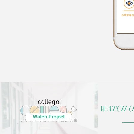
collego!
WATCH O
Watch Project