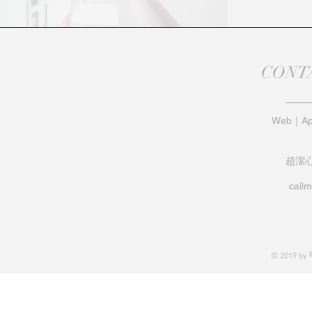
CONT
Web｜App
趙潔
call
© 2019 b