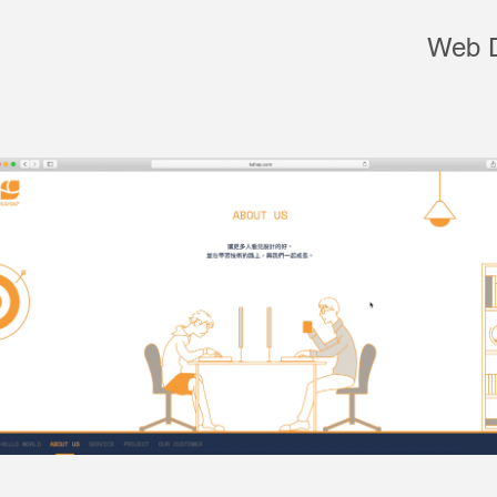
Web D